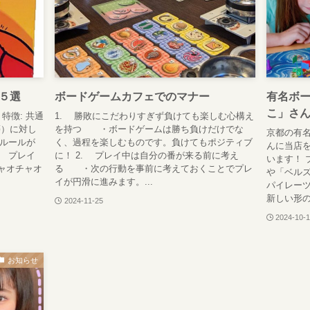
５選
ボードゲームカフェでのマナー
有名ボ
こ」さ
 特徴: 共通
1. 勝敗にこだわりすぎず負けても楽しむ心構え
等）に対し
を持つ ・ボードゲームは勝ち負けだけでな
京都の有
 ルールが
く、過程を楽しむものです。負けてもポジティブ
んに当店を
。 プレイ
に！ 2. プレイ中は自分の番が来る前に考え
います！ 
 チャオチャオ
る ・次の行動を事前に考えておくことでプレ
や「ベルズ
イが円滑に進みます。...
パイレー
新しい形の
2024-11-25
2024-10-
お知らせ