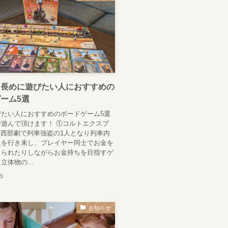
と長めに遊びたい人におすすめの
ーム5選
びたい人におすすめのボードゲーム5選
遊んで頂けます！ ①コルトエクスプ
: 西部劇で列車強盗の1人となり列車内
上を行き来し、プレイヤー同士でお金を
とられたりしながらお金持ちを目指すゲ
立体物の...
05
お知らせ