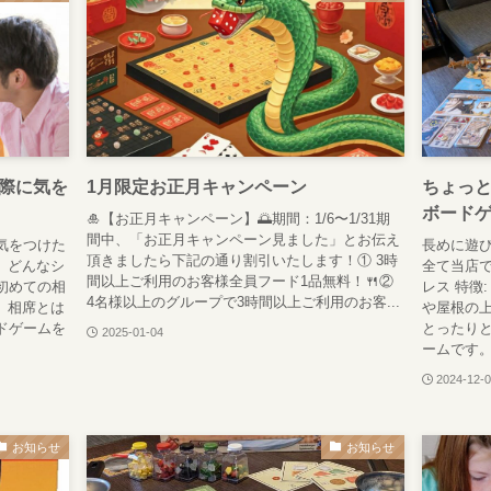
際に気を
1月限定お正月キャンペーン
ちょっ
ボードゲ
🎍【お正月キャンペーン】🌅期間：1/6〜1/31期
間中、「お正月キャンペーン見ました」とお伝え
気をつけた
長めに遊
頂きましたら下記の通り割引いたします！① 3時
、どんなシ
全て当店で
間以上ご利用のお客様全員フード1品無料！🍴②
初めての相
レス 特徴
4名様以上のグループで3時間以上ご利用のお客...
 相席とは
や屋根の
ドゲームを
とったり
2025-01-04
ームです。
2024-12-
お知らせ
お知らせ