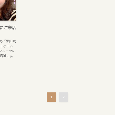
にご来店
ルの「黒田咲
ードゲーム
フルーツの
来店誠にあ
1
2