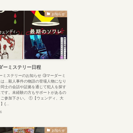
お知らせ
ダーミステリー日程
ーミステリーのお知らせ 🧐マーダーミ
とは…殺人事件の物語の登場人物になり
ー同士の会話や証拠を通じて犯人を探す
ムです。未経験の方もサポートがあるの
ご参加下さい。 ①【ウェンディ、大
(...
16
お知らせ