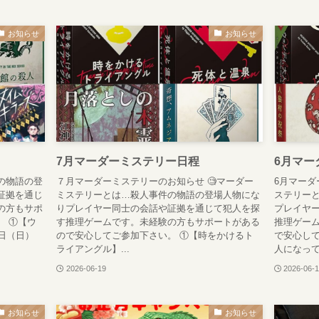
お知らせ
お知らせ
7月マーダーミステリー日程
6月マー
の物語の登
７月マーダーミステリーのお知らせ 🧐マーダー
6月マーダ
証拠を通じ
ミステリーとは…殺人事件の物語の登場人物にな
ステリー
の方もサポ
りプレイヤー同士の会話や証拠を通じて犯人を探
プレイヤ
。 ①【ウ
す推理ゲームです。未経験の方もサポートがある
推理ゲー
日（日）
ので安心してご参加下さい。 ①【時をかけるト
で安心して
ライアングル】...
人になって】
2026-06-19
2026-06-
お知らせ
お知らせ